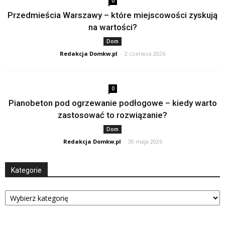
0
Przedmieścia Warszawy – które miejscowości zyskują
na wartości?
Dom
Redakcja Domkw.pl
-
2 czerwca 2026
0
Pianobeton pod ogrzewanie podłogowe – kiedy warto
zastosować to rozwiązanie?
Dom
Redakcja Domkw.pl
-
30 maja 2026
Kategorie
Kategorie