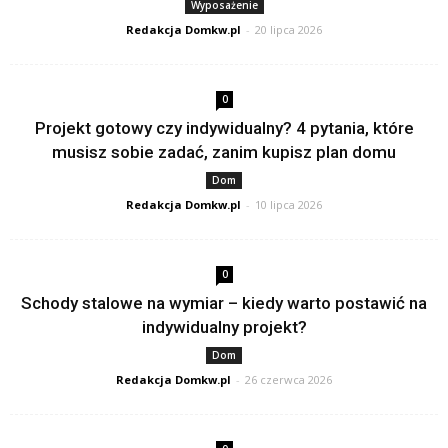
Wyposażenie
Redakcja Domkw.pl
-
20 lipca 2026
0
Projekt gotowy czy indywidualny? 4 pytania, które
musisz sobie zadać, zanim kupisz plan domu
Dom
Redakcja Domkw.pl
-
10 lipca 2026
0
Schody stalowe na wymiar – kiedy warto postawić na
indywidualny projekt?
Dom
Redakcja Domkw.pl
-
26 czerwca 2026