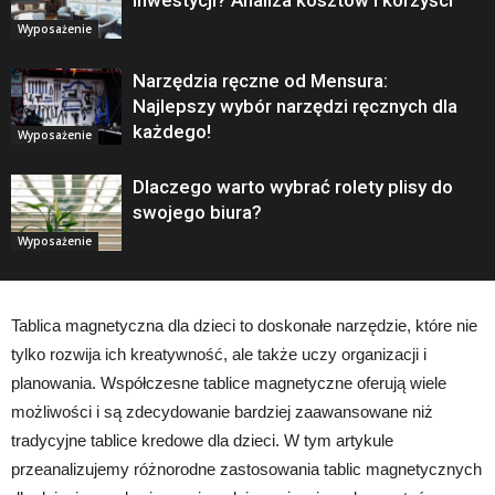
inwestycji? Analiza kosztów i korzyści
Wyposażenie
Narzędzia ręczne od Mensura:
Najlepszy wybór narzędzi ręcznych dla
każdego!
Wyposażenie
Dlaczego warto wybrać rolety plisy do
swojego biura?
Wyposażenie
Tablica magnetyczna dla dzieci to doskonałe narzędzie, które nie
tylko rozwija ich kreatywność, ale także uczy organizacji i
planowania. Współczesne tablice magnetyczne oferują wiele
możliwości i są zdecydowanie bardziej zaawansowane niż
tradycyjne tablice kredowe dla dzieci. W tym artykule
przeanalizujemy różnorodne zastosowania tablic magnetycznych