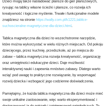
Dzieci mogą także naśladować plansze do gier planszowych,
rysując na tablicy własne ścieżki i plansze, co rozwija ich
kreatywność i logiczne myślenie. Trwałe i funkcjonalne modele
znajdziesz na stronie
https://wally.com.pl/k1221,tablice-
suchoscieralne-magnetyczne-dla-dzieci.html
.
Tablica magnetyczna dla dzieci to wszechstronne narzędzie,
które można wykorzystać w wielu różnych miejscach. Od pokoju
dziecięcego, przez kuchnię, przedszkole, aż po miejsca do
zabaw – tablica magnetyczna rozwija kreatywność, organizację
oraz umiejętności edukacyjne dzieci. Daje możliwość
interaktywnej nauki i zapewnia mnóstwo zabawy. Dlatego warto
wziąć pod uwagę to praktyczne rozwiązanie, by wspomagać
rozwój dziecka i wzbogacić jego codzienne doświadczenia.
Pamiętajmy, że każda tablica magnetyczna dla dzieci może mieć
swoje unikalne zastosowanie, więc warto eksperymentować i
dostosowywać ją do potrzeb i zainteresowań najmłodszych. To