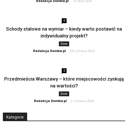
Redakcja Domkw.pl
-
10 lipca 2026
0
Schody stalowe na wymiar – kiedy warto postawić na
indywidualny projekt?
Dom
Redakcja Domkw.pl
-
26 czerwca 2026
0
Przedmieścia Warszawy – które miejscowości zyskują
na wartości?
Dom
Redakcja Domkw.pl
-
2 czerwca 2026
Kategorie
Kategorie