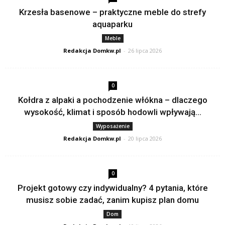
Krzesła basenowe – praktyczne meble do strefy
aquaparku
Meble
Redakcja Domkw.pl
-
26 lipca 2026
0
Kołdra z alpaki a pochodzenie włókna – dlaczego
wysokość, klimat i sposób hodowli wpływają...
Wyposażenie
Redakcja Domkw.pl
-
20 lipca 2026
0
Projekt gotowy czy indywidualny? 4 pytania, które
musisz sobie zadać, zanim kupisz plan domu
Dom