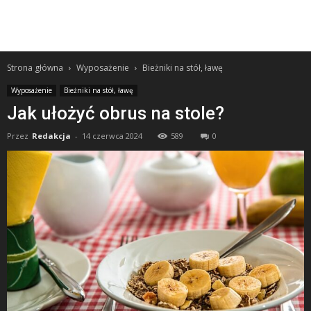
Strona główna
Wyposażenie
Bieżniki na stół, ławę
Wyposażenie
Bieżniki na stół, ławę
Jak ułożyć obrus na stole?
Przez
Redakcja
-
14 czerwca 2024
589
0