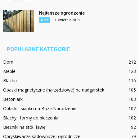
Najtańsze ogrodzenie
11 kwietnia 2018
Dom
POPULARNE KATEGORIE
Dom
212
Meble
123
Blacha
116
Opaski magnetyczne (narzędziowe) na nadgarstek
105
Betoniarki
103
Opłatki i sianko na Boże Narodzenie
102
Blachy i formy do pieczenia
102
Bieżniki na stół, ławę
92
Opryskiwacze sadownicze, ogrodnicze
79