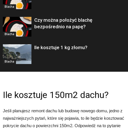
Blacha
Czy można położyć blachę
bezpośrednio na papę?
Blacha
Ile kosztuje 1 kg złomu?
Blacha
Ile kosztuje 150m2 dachu?
Jeśli planujesz remont dachu lub budowę nowego domu, jedno z
najważniejszych pytań, które się pojawia, to ile będzie kosztować
pokrycie dachu o powierzchni 150m2. Odpowiedź na to pytanie