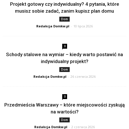
Projekt gotowy czy indywidualny? 4 pytania, które
musisz sobie zadać, zanim kupisz plan domu
Dom
Redakcja Domkw.pl
-
10 lipca 2026
0
Schody stalowe na wymiar – kiedy warto postawić na
indywidualny projekt?
Dom
Redakcja Domkw.pl
-
26 czerwca 2026
0
Przedmieścia Warszawy – które miejscowości zyskują
na wartości?
Dom
Redakcja Domkw.pl
-
2 czerwca 2026