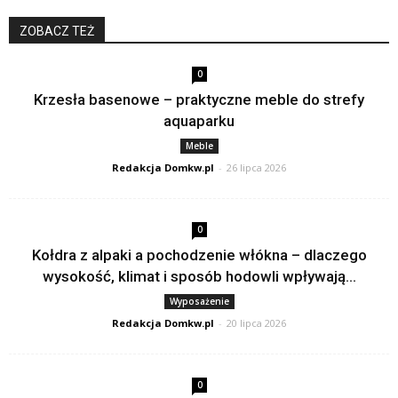
ZOBACZ TEŻ
0
Krzesła basenowe – praktyczne meble do strefy
aquaparku
Meble
Redakcja Domkw.pl
-
26 lipca 2026
0
Kołdra z alpaki a pochodzenie włókna – dlaczego
wysokość, klimat i sposób hodowli wpływają...
Wyposażenie
Redakcja Domkw.pl
-
20 lipca 2026
0