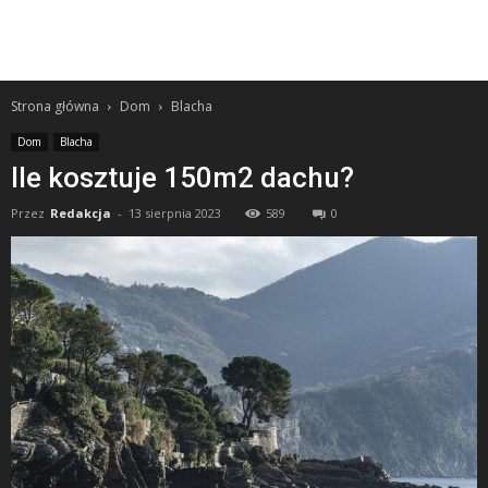
Strona główna
Dom
Blacha
Dom
Blacha
Ile kosztuje 150m2 dachu?
Przez
Redakcja
-
13 sierpnia 2023
589
0