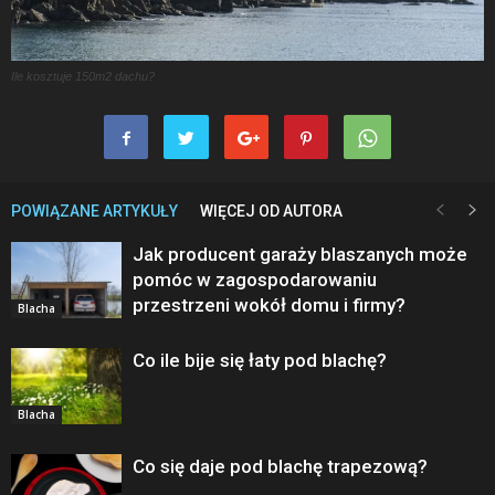
Ile kosztuje 150m2 dachu?
POWIĄZANE ARTYKUŁY
WIĘCEJ OD AUTORA
Jak producent garaży blaszanych może
pomóc w zagospodarowaniu
przestrzeni wokół domu i firmy?
Blacha
Co ile bije się łaty pod blachę?
Blacha
Co się daje pod blachę trapezową?