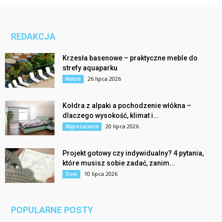
REDAKCJA
Krzesła basenowe – praktyczne meble do
strefy aquaparku
26 lipca 2026
Meble
Kołdra z alpaki a pochodzenie włókna –
dlaczego wysokość, klimat i...
20 lipca 2026
Wyposażenie
Projekt gotowy czy indywidualny? 4 pytania,
które musisz sobie zadać, zanim...
10 lipca 2026
Dom
POPULARNE POSTY