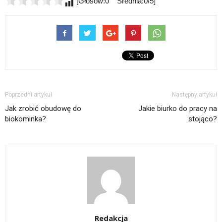
[Głosów:0 Średnia:0/5]
Poprzedni artykuł
Następny artykuł
Jak zrobić obudowę do
Jakie biurko do pracy na
biokominka?
stojąco?
Redakcja