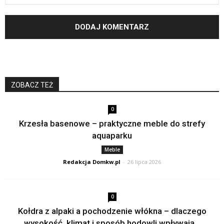
ZOBACZ TEŻ
0
Krzesła basenowe – praktyczne meble do strefy
aquaparku
Meble
Redakcja Domkw.pl
-
26 lipca 2026
0
Kołdra z alpaki a pochodzenie włókna – dlaczego
wysokość, klimat i sposób hodowli wpływają...