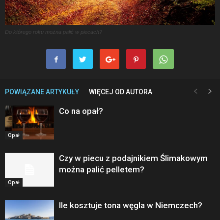
Do którego roku można palić w piecach?
POWIĄZANE ARTYKUŁY
WIĘCEJ OD AUTORA
Co na opał?
Opał
Czy w piecu z podajnikiem Ślimakowym
można palić pelletem?
Opał
Ile kosztuje tona węgla w Niemczech?