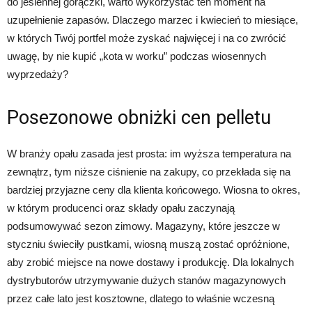
do jesiennej gorączki, warto wykorzystać ten moment na
uzupełnienie zapasów. Dlaczego marzec i kwiecień to miesiące,
w których Twój portfel może zyskać najwięcej i na co zwrócić
uwagę, by nie kupić „kota w worku” podczas wiosennych
wyprzedaży?
Posezonowe obniżki cen pelletu
W branży opału zasada jest prosta: im wyższa temperatura na
zewnątrz, tym niższe ciśnienie na zakupy, co przekłada się na
bardziej przyjazne ceny dla klienta końcowego. Wiosna to okres,
w którym producenci oraz składy opału zaczynają
podsumowywać sezon zimowy. Magazyny, które jeszcze w
styczniu świeciły pustkami, wiosną muszą zostać opróżnione,
aby zrobić miejsce na nowe dostawy i produkcję. Dla lokalnych
dystrybutorów utrzymywanie dużych stanów magazynowych
przez całe lato jest kosztowne, dlatego to właśnie wczesną