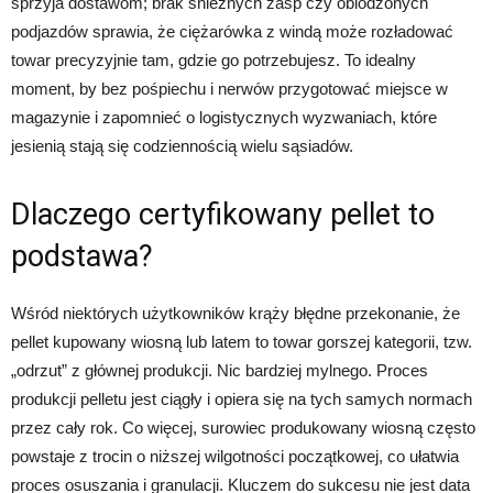
sprzyja dostawom; brak śnieżnych zasp czy oblodzonych
podjazdów sprawia, że ciężarówka z windą może rozładować
towar precyzyjnie tam, gdzie go potrzebujesz. To idealny
moment, by bez pośpiechu i nerwów przygotować miejsce w
magazynie i zapomnieć o logistycznych wyzwaniach, które
jesienią stają się codziennością wielu sąsiadów.
Dlaczego certyfikowany pellet to
podstawa?
Wśród niektórych użytkowników krąży błędne przekonanie, że
pellet kupowany wiosną lub latem to towar gorszej kategorii, tzw.
„odrzut” z głównej produkcji. Nic bardziej mylnego. Proces
produkcji pelletu jest ciągły i opiera się na tych samych normach
przez cały rok. Co więcej, surowiec produkowany wiosną często
powstaje z trocin o niższej wilgotności początkowej, co ułatwia
proces osuszania i granulacji. Kluczem do sukcesu nie jest data