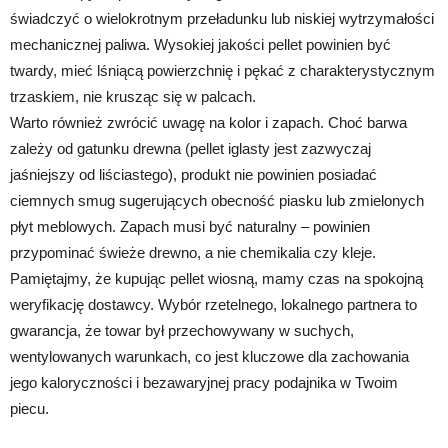
świadczyć o wielokrotnym przeładunku lub niskiej wytrzymałości
mechanicznej paliwa. Wysokiej jakości pellet powinien być
twardy, mieć lśniącą powierzchnię i pękać z charakterystycznym
trzaskiem, nie krusząc się w palcach.
Warto również zwrócić uwagę na kolor i zapach. Choć barwa
zależy od gatunku drewna (pellet iglasty jest zazwyczaj
jaśniejszy od liściastego), produkt nie powinien posiadać
ciemnych smug sugerujących obecność piasku lub zmielonych
płyt meblowych. Zapach musi być naturalny – powinien
przypominać świeże drewno, a nie chemikalia czy kleje.
Pamiętajmy, że kupując pellet wiosną, mamy czas na spokojną
weryfikację dostawcy. Wybór rzetelnego, lokalnego partnera to
gwarancja, że towar był przechowywany w suchych,
wentylowanych warunkach, co jest kluczowe dla zachowania
jego kaloryczności i bezawaryjnej pracy podajnika w Twoim
piecu.