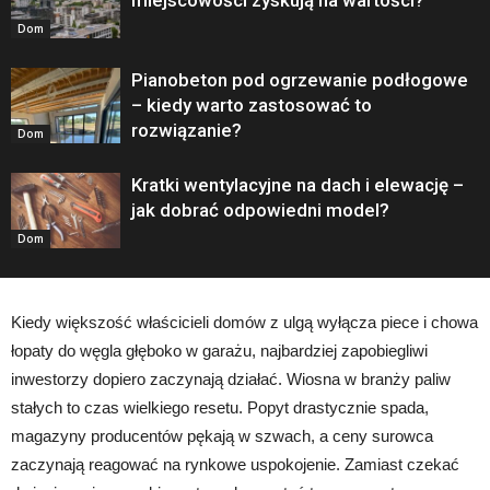
miejscowości zyskują na wartości?
Dom
Pianobeton pod ogrzewanie podłogowe
– kiedy warto zastosować to
rozwiązanie?
Dom
Kratki wentylacyjne na dach i elewację –
jak dobrać odpowiedni model?
Dom
Kiedy większość właścicieli domów z ulgą wyłącza piece i chowa
łopaty do węgla głęboko w garażu, najbardziej zapobiegliwi
inwestorzy dopiero zaczynają działać. Wiosna w branży paliw
stałych to czas wielkiego resetu. Popyt drastycznie spada,
magazyny producentów pękają w szwach, a ceny surowca
zaczynają reagować na rynkowe uspokojenie. Zamiast czekać