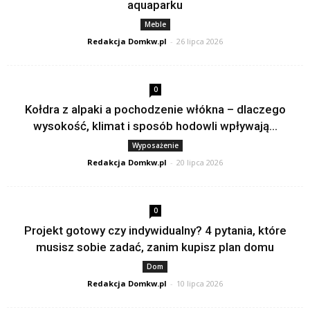
aquaparku
Meble
Redakcja Domkw.pl
-
26 lipca 2026
0
Kołdra z alpaki a pochodzenie włókna – dlaczego
wysokość, klimat i sposób hodowli wpływają...
Wyposażenie
Redakcja Domkw.pl
-
20 lipca 2026
0
Projekt gotowy czy indywidualny? 4 pytania, które
musisz sobie zadać, zanim kupisz plan domu
Dom
Redakcja Domkw.pl
-
10 lipca 2026