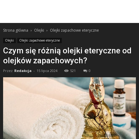
Strona główna
Olejki
Olejki zapachowe eteryczne
Olejki
Olejki zapachowe eteryczne
Czym się różnią olejki eteryczne od
olejków zapachowych?
Przez
Redakcja
-
15 lipca 2024
521
0