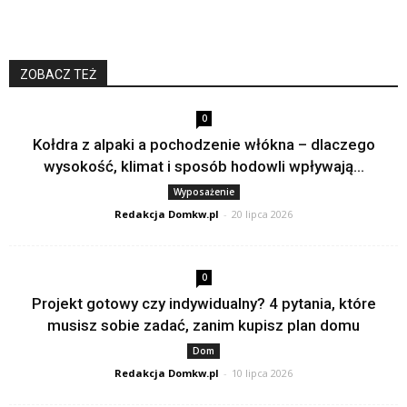
ZOBACZ TEŻ
0
Kołdra z alpaki a pochodzenie włókna – dlaczego
wysokość, klimat i sposób hodowli wpływają...
Wyposażenie
Redakcja Domkw.pl
-
20 lipca 2026
0
Projekt gotowy czy indywidualny? 4 pytania, które
musisz sobie zadać, zanim kupisz plan domu
Dom
Redakcja Domkw.pl
-
10 lipca 2026