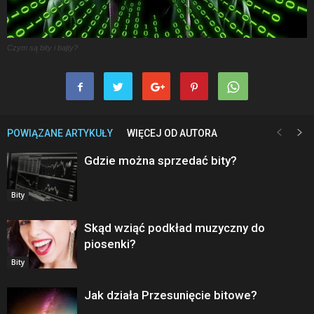
Czym są bity i bajty?
POWIĄZANE ARTYKUŁY
WIĘCEJ OD AUTORA
Gdzie można sprzedać bity?
Bity
Skąd wziąć podkład muzyczny do
piosenki?
Bity
Jak działa Przesunięcie bitowe?