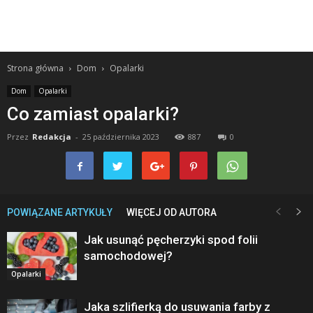
Strona główna
Dom
Opalarki
Dom
Opalarki
Co zamiast opalarki?
Przez
Redakcja
-
25 października 2023
887
0
POWIĄZANE ARTYKUŁY
WIĘCEJ OD AUTORA
Jak usunąć pęcherzyki spod folii
samochodowej?
Opalarki
Jaka szlifierką do usuwania farby z