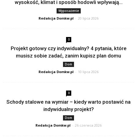
wysokość, klimat i sposób hodowli wpływają...
Wyposażenie
Redakcja Domkw.pl
-
20 lipca 2026
0
Projekt gotowy czy indywidualny? 4 pytania, które
musisz sobie zadać, zanim kupisz plan domu
Dom
Redakcja Domkw.pl
-
10 lipca 2026
0
Schody stalowe na wymiar – kiedy warto postawić na
indywidualny projekt?
Dom
Redakcja Domkw.pl
-
26 czerwca 2026