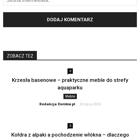
ZOBACZ TEŻ
0
Krzesła basenowe – praktyczne meble do strefy
aquaparku
Meble
Redakcja Domkw.pl
-
26 lipca 2026
0
Kołdra z alpaki a pochodzenie włókna – dlaczego