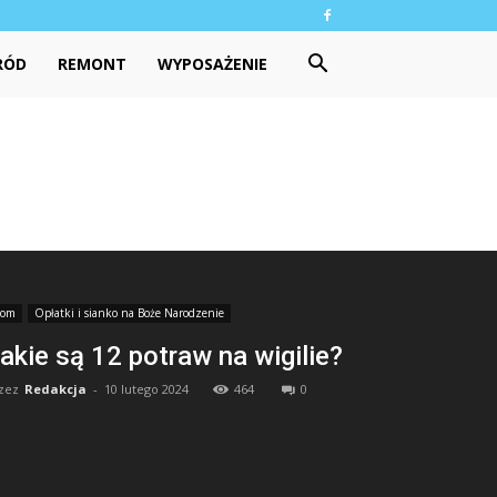
RÓD
REMONT
WYPOSAŻENIE
om
Opłatki i sianko na Boże Narodzenie
akie są 12 potraw na wigilie?
zez
Redakcja
-
10 lutego 2024
464
0