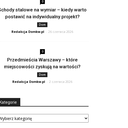
0
Schody stalowe na wymiar – kiedy warto
postawić na indywidualny projekt?
Dom
Redakcja Domkw.pl
-
26 czerwca 2026
0
Przedmieścia Warszawy – które
miejscowości zyskują na wartości?
Dom
Redakcja Domkw.pl
-
2 czerwca 2026
Kategorie
tegorie