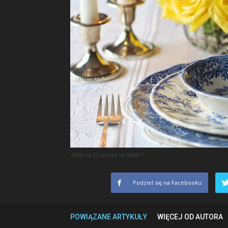
Jakie są 12 potraw na wigilie?
Podziel się na Facebooku
POWIĄZANE ARTYKUŁY
WIĘCEJ OD AUTORA