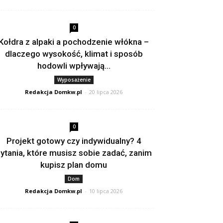
0
Kołdra z alpaki a pochodzenie włókna –
dlaczego wysokość, klimat i sposób
hodowli wpływają...
Wyposażenie
Redakcja Domkw.pl
-
20 lipca 2026
0
Projekt gotowy czy indywidualny? 4
ytania, które musisz sobie zadać, zanim
kupisz plan domu
Dom
Redakcja Domkw.pl
-
10 lipca 2026