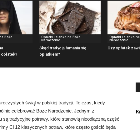
 na Boże
Opłatki i sianko na Boże
Opłatki i sianko n
Narodzenie
Narodzenie
na
Skąd tradycją łamania się
Czy opłatek zawi
opłatek?
opłatkiem?
 uroczystych świąt w polskiej tradycji. To czas, kiedy
wspólnie celebrować Boże Narodzenie. Jednym z
K
u są tradycyjne potrawy, które stanowią nieodłączną część
wimy Ci 12 klasycznych potraw, które często gościć będą