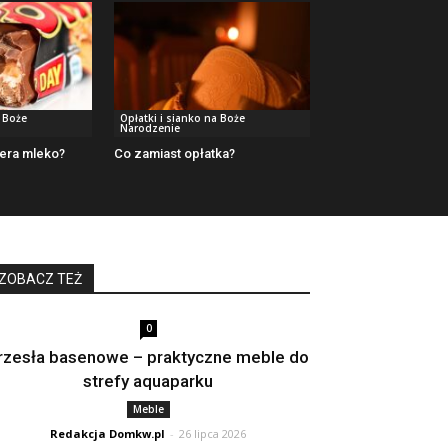
a Boże
Opłatki i sianko na Boże
Narodzenie
era mleko?
Co zamiast opłatka?
ZOBACZ TEŻ
0
rzesła basenowe – praktyczne meble do
strefy aquaparku
Meble
Redakcja Domkw.pl
-
26 lipca 2026