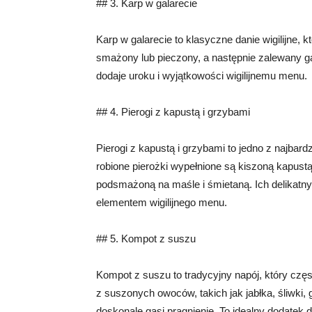
## 3. Karp w galarecie
Karp w galarecie to klasyczne danie wigilijne, k
smażony lub pieczony, a następnie zalewany ga
dodaje uroku i wyjątkowości wigilijnemu menu.
## 4. Pierogi z kapustą i grzybami
Pierogi z kapustą i grzybami to jedno z najbard
robione pierożki wypełnione są kiszoną kapus
podsmażoną na maśle i śmietaną. Ich delikatny
elementem wigilijnego menu.
## 5. Kompot z suszu
Kompot z suszu to tradycyjny napój, który częs
z suszonych owoców, takich jak jabłka, śliwki, 
doskonale gasi pragnienie. To idealny dodatek do