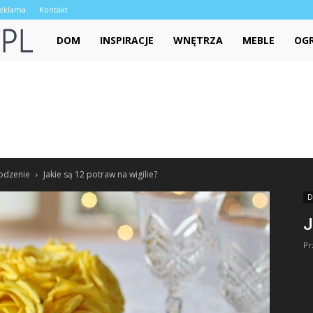
eklama
Kontakt
domkw.pl
DOM
INSPIRACJE
WNĘTRZA
MEBLE
OG
rodzenie
Jakie są 12 potraw na wigilie?
D
J
Pr