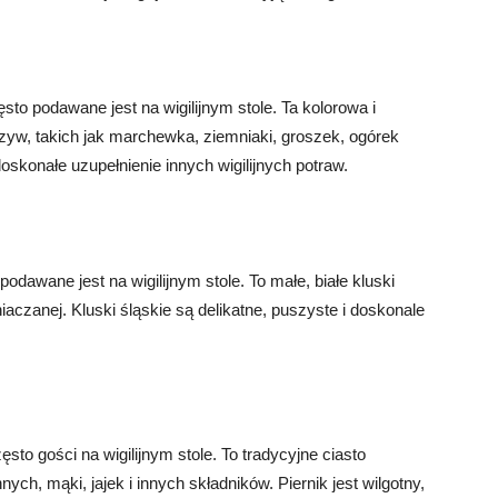
sto podawane jest na wigilijnym stole. Ta kolorowa i
zyw, takich jak marchewka, ziemniaki, groszek, ogórek
doskonałe uzupełnienie innych wigilijnych potraw.
 podawane jest na wigilijnym stole. To małe, białe kluski
czanej. Kluski śląskie są delikatne, puszyste i doskonale
zęsto gości na wigilijnym stole. To tradycyjne ciasto
h, mąki, jajek i innych składników. Piernik jest wilgotny,