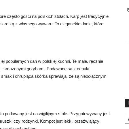
tóre często gości na polskich stołach. Karp jest tradycyjnie
laretką z własnego wywaru. To eleganckie danie, które
ziej popularnych dań w polskiej kuchni. Te małe, ręcznie
tą i smażonymi grzybami. Podawane są z cebulą
 smak i chrupiąca skórka sprawiają, że są nieodłącznym
to podawany jest na wigilijnym stole. Przygotowywany jest
Ka
gruszki czy rodzynki. Kompot jest lekki, orzeźwiający i
 wigilijnych potraw.