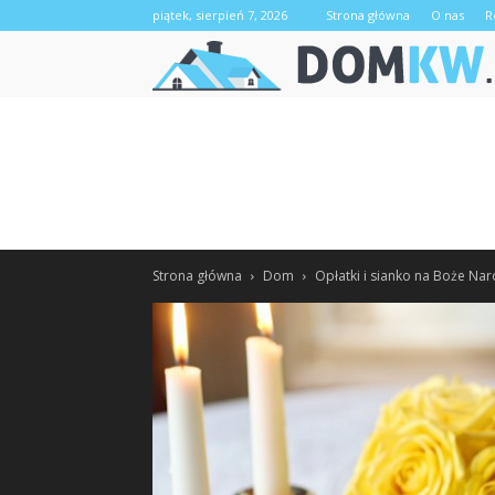
piątek, sierpień 7, 2026
Strona główna
O nas
R
Strona główna
Dom
Opłatki i sianko na Boże Na